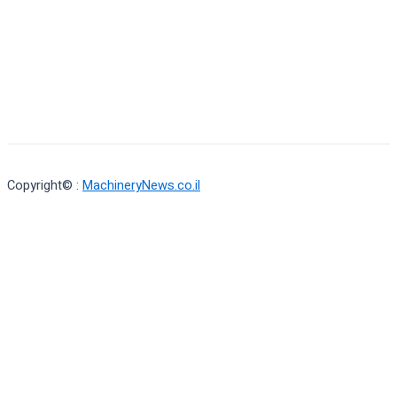
Copyright© :
MachineryNews.co.il