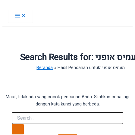
Lewati
ke
Main
Menu
konten
Search Results for:
מיס אופני
Beranda
Hasil Pencarian untuk: מעמיס אופני
Maaf, tidak ada yang cocok pencarian Anda. Silahkan coba lagi
dengan kata kunci yang berbeda.
Cari
untuk: