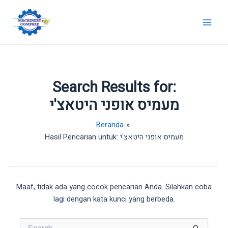
Lewati
ke
Main
konten
Men
Search Results for:
מעמיס אופני היטאצ'י
Beranda
Hasil Pencarian untuk: מעמיס אופני היטאצ'י
Maaf, tidak ada yang cocok pencarian Anda. Silahkan coba
lagi dengan kata kunci yang berbeda.
Cari