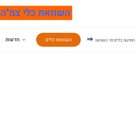
השוואת כלי צמ"ה ◄ ציוד מכני הנדסי
⇒
השוואת כלים
חדשות